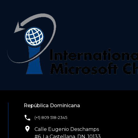
República Dominicana
phone
(+1) 809 518-2345
location_on
Calle Eugenio Deschamps
#6, La Castellana, DN, 10133