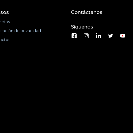
rsos
Contáctanos
ectos
Síguenos
aración de privacidad
uctos