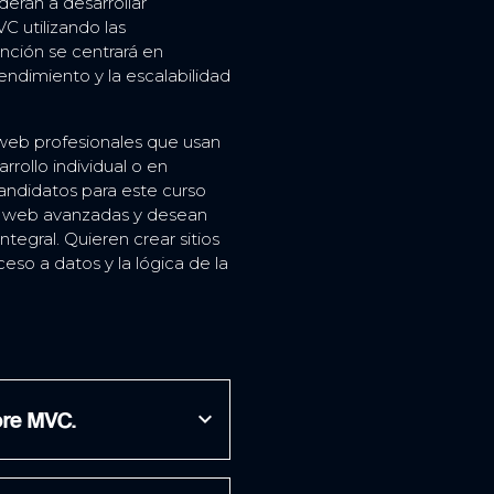
erán a desarrollar
 utilizando las
nción se centrará en
endimiento y la escalabilidad
 web profesionales que usan
rrollo individual o en
ndidatos para este curso
nes web avanzadas y desean
tegral. Quieren crear sitios
eso a datos y la lógica de la
 Core MVC.
expand_more