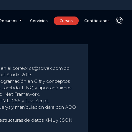
Recursos
Servicios
Cursos
Contáctanos
n en el correo: cs@solvex.com.do
ual Studio 2017.
rogramación en C # y conceptos
 Lambda, LINQ y tipos anónimos.
o .Net Framework.
TML, CSS y JavaScript.
uerys y manipulacion dara con ADO
estructuras de datos XML y JSON.