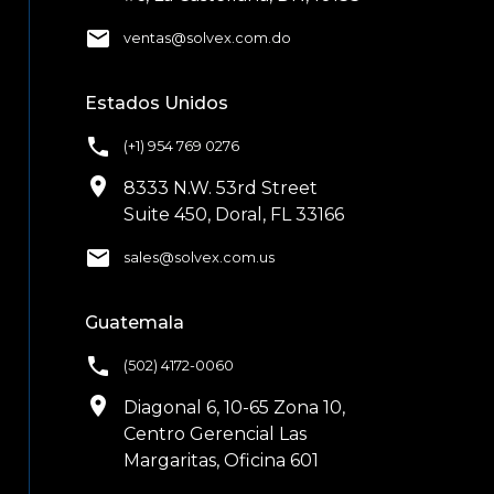
email
ventas@solvex.com.do
Estados Unidos
phone
(+1) 954 769 0276
location_on
8333 N.W. 53rd Street
Suite 450, Doral, FL 33166
email
sales@solvex.com.us
Guatemala
phone
(502) 4172-0060
location_on
Diagonal 6, 10-65 Zona 10,
Centro Gerencial Las
Margaritas, Oficina 601