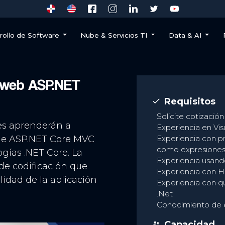
rollo de Software
Nube & Servicios TI
Data & AI
s web ASP.NET
Requisitos
done
Solicite cotizació
es aprenderán a
Experiencia en Vis
 de ASP.NET Core MVC
Experiencia con p
como expresiones
ogías .NET Core. La
Experiencia usand
de codificación que
Experiencia con H
lidad de la aplicación
Experiencia con q
.Net
Conocimiento de 
Capacidad
supervisor_account