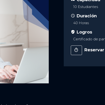
10 Estudiantes
Duración
access_time
40 Horas
Logros
verified_user
Certificado de par
Reservar 
timer