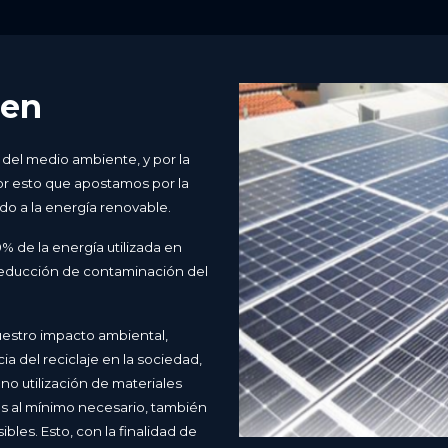
een
del medio ambiente, y por la
or esto que apostamos por la
o a la energía renovable.
% de la energía utilizada en
a reducción de contaminación del
estro impacto ambiental,
a del reciclaje en la sociedad,
o utilización de materiales
s al mínimo necesario, también
ibles. Esto, con la finalidad de