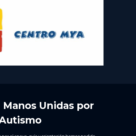
 Manos Unidas por
Autismo
x por el apoyo, guía y orientación hemos podido