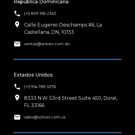
República Dominicana
phone
(+1) 809 518-2345
location_on
Calle Eugenio Deschamps #6, La
Castellana, DN, 10133
email
ventas@solvex.com.do
Estados Unidos
phone
(+1) 954 769 0276
location_on
8333 N.W. 53rd Street Suite 450, Doral,
FL 33166
email
sales@solvex.com.us