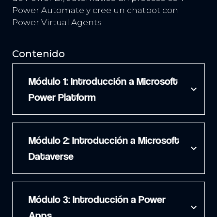
Power Automate y cree un chatbot con
Power Virtual Agents
Contenido
Módulo 1: Introducción a Microsoft
expand_more
Power Platform
Módulo 2: Introducción a Microsoft
expand_more
Dataverse
Módulo 3: Introducción a Power
expand_more
Apps