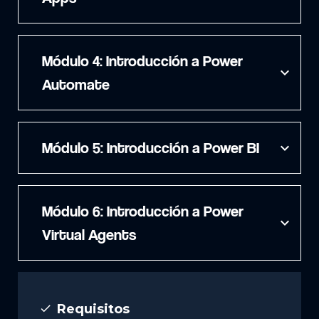
Módulo 4: Introducción a Power
expand_more
Automate
Módulo 5: Introducción a Power BI
expand_more
Módulo 6: Introducción a Power
expand_more
Virtual Agents
Requisitos
done