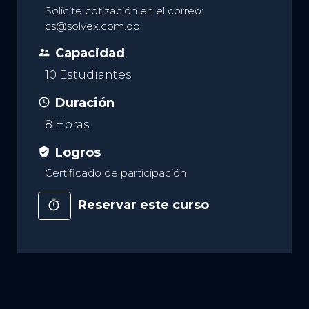
Solicite cotización en el correo:
cs@solvex.com.do
Capacidad
supervisor_account
10 Estudiantes
Duración
access_time
8 Horas
Logros
verified_user
Certificado de participación
Reservar este curso
timer