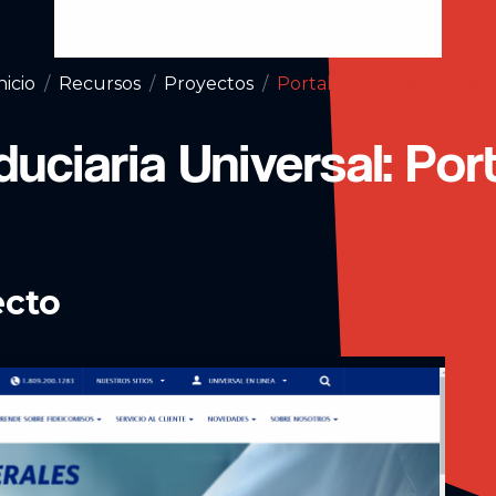
nicio
Recursos
Proyectos
Portal Fiduciaria Univers
duciaria Universal: Por
ecto