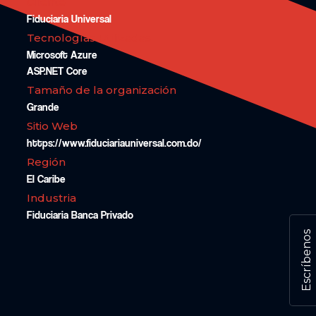
Cliente
Fiduciaria Universal
Tecnologías Utilizadas
Microsoft Azure
ASP.NET Core
Tamaño de la organización
Grande
Sitio Web
https://www.fiduciariauniversal.com.do/
Región
El Caribe
Industria
Fiduciaria
Banca
Privado
Escríbenos