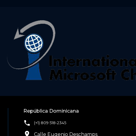
República Dominicana
phone
(+1) 809 518-2345
location_on
Calle Eugenio Deschamps