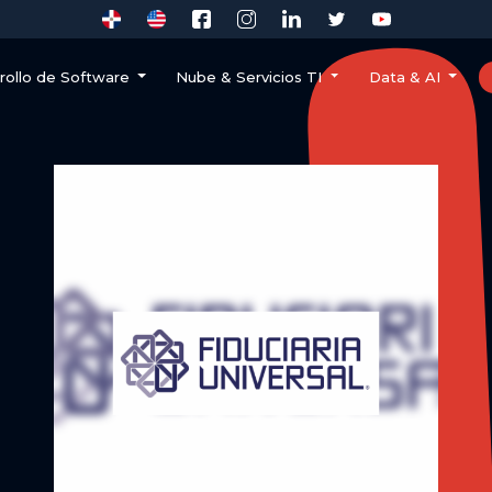
rollo de Software
Nube & Servicios TI
Data & AI