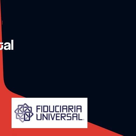
al
tal