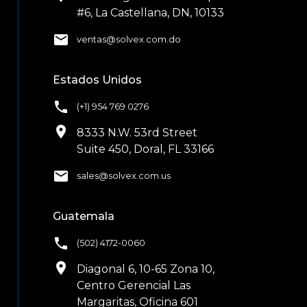
#6, La Castellana, DN, 10133
email
ventas@solvex.com.do
Estados Unidos
phone
(+1) 954 769 0276
location_on
8333 N.W. 53rd Street
Suite 450, Doral, FL 33166
email
sales@solvex.com.us
Guatemala
phone
(502) 4172-0060
location_on
Diagonal 6, 10-65 Zona 10,
Centro Gerencial Las
Margaritas, Oficina 601